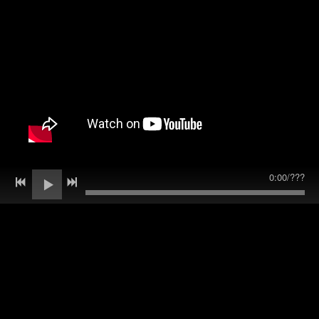
0:00
/
???